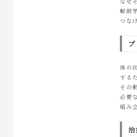
なぜ
解剖
つな
プ
体の
する
その
必要
組み
治