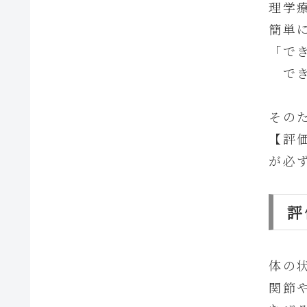
理学
簡単
「で
でき
その
【評
が必
評
体の
関節