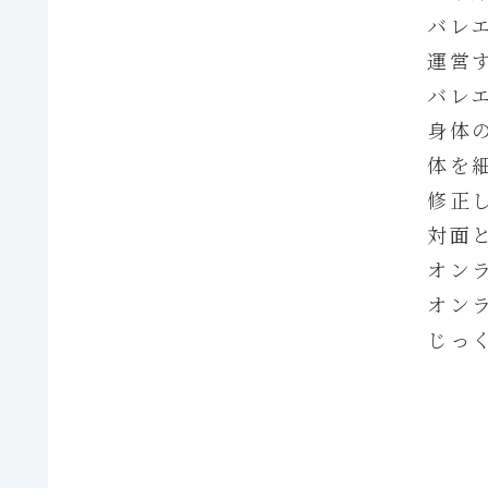
バレ
運営
バレ
身体
体を
修正
対面
オン
オン
じっ