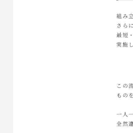
組み
さら
最短
実施
この
もの
一人
全然